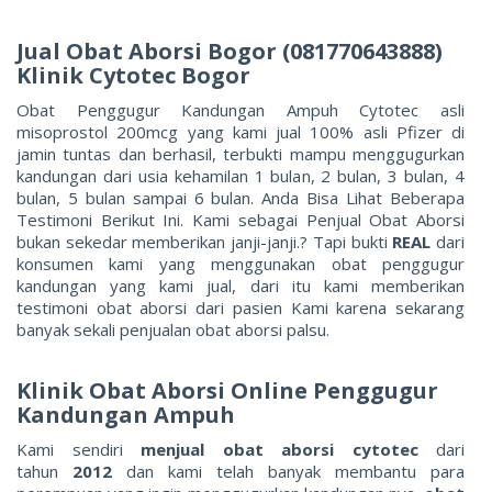
Jual Obat Aborsi Bogor (081770643888)
Klinik Cytotec Bogor
Obat Penggugur Kandungan Ampuh Cytotec asli
misoprostol 200mcg yang kami jual 100% asli Pfizer di
jamin tuntas dan berhasil, terbukti mampu menggugurkan
kandungan dari usia kehamilan 1 bulan, 2 bulan, 3 bulan, 4
bulan, 5 bulan sampai 6 bulan. Anda Bisa Lihat Beberapa
Testimoni Berikut Ini. Kami sebagai Penjual Obat Aborsi
bukan sekedar memberikan janji-janji.? Tapi bukti
REAL
dari
konsumen kami yang menggunakan obat penggugur
kandungan yang kami jual, dari itu kami memberikan
testimoni obat aborsi dari pasien Kami karena sekarang
banyak sekali penjualan obat aborsi palsu.
Klinik Obat Aborsi Online Penggugur
Kandungan Ampuh
Kami sendiri
menjual obat aborsi cytotec
dari
tahun
2012
dan kami telah banyak membantu para