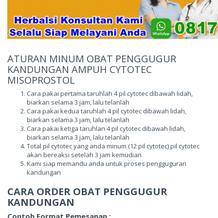
ATURAN MINUM OBAT PENGGUGUR
KANDUNGAN AMPUH CYTOTEC
MISOPROSTOL
Cara pakai pertama taruhlah 4 pil cytotec dibawah lidah,
biarkan selama 3 jam, lalu telanlah
Cara pakai kedua taruhlah 4 pil cytotec dibawah lidah,
biarkan selama 3 jam, lalu telanlah
Cara pakai ketiga taruhlan 4 pil cytotec dibawah lidah,
biarkan selama 3 jam, lalu telanlah
Total pil cytotec yang anda minum (12 pil cytotec) pil cytotec
akan bereaksi setelah 3 jam kemudian
Kami siap memandu anda untuk proses pengguguran
kandungan
CARA ORDER OBAT PENGGUGUR
KANDUNGAN
Contoh Format Pemesanan :