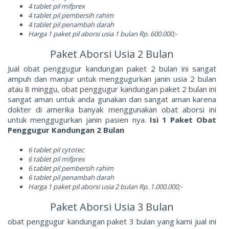
4 tablet pil mifprex
4 tablet pil pembersih rahim
4 tablet pil penambah darah
Harga 1 paket pil aborsi usia 1 bulan Rp. 600.000;-
Paket Aborsi Usia 2 Bulan
Jual obat penggugur kandungan paket 2 bulan ini sangat
ampuh dan manjur untuk menggugurkan janin usia 2 bulan
atau 8 minggu, obat penggugur kandungan paket 2 bulan ini
sangat aman untuk anda gunakan dan sangat aman karena
dokter di amerika banyak menggunakan obat aborsi ini
untuk menggugurkan janin pasien nya.
Isi 1 Paket Obat
Penggugur Kandungan 2 Bulan
6 tablet pil cytotec
6 tablet pil mifprex
6 tablet pil pembersih rahim
6 tablet pil penambah darah
Harga 1 paket pil aborsi usia 2 bulan Rp. 1.000.000;-
Paket Aborsi Usia 3 Bulan
obat penggugur kandungan paket 3 bulan yang kami jual ini