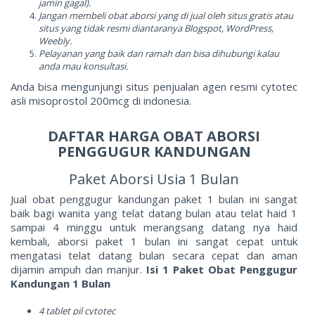
jamin gagal).
Jangan membeli obat aborsi yang di jual oleh situs gratis atau
situs yang tidak resmi diantaranya Blogspot, WordPress,
Weebly.
Pelayanan yang baik dan ramah dan bisa dihubungi kalau
anda mau konsultasi.
Anda bisa mengunjungi situs penjualan agen resmi cytotec
asli misoprostol 200mcg di indonesia.
DAFTAR HARGA OBAT ABORSI
PENGGUGUR KANDUNGAN
Paket Aborsi Usia 1 Bulan
Jual obat penggugur kandungan paket 1 bulan ini sangat
baik bagi wanita yang telat datang bulan atau telat haid 1
sampai 4 minggu untuk merangsang datang nya haid
kembali, aborsi paket 1 bulan ini sangat cepat untuk
mengatasi telat datang bulan secara cepat dan aman
dijamin ampuh dan manjur.
Isi 1 Paket Obat Penggugur
Kandungan 1 Bulan
4 tablet pil cytotec