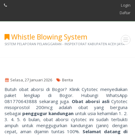
Login
Daftar
Whistle Blowing System
SISTEM PELAPORAN PELANGGARAN - INSPEKTORAT KABUPATEN ACEH JAYA
Selasa, 27 Januari 2026
Berita
Butuh obat aborsi di Bogor? Klinik Cytotec menyediakan
paket lengkap di Bogor. Hubungi WhatsApp
081770643888 sekarang juga.
Obat aborsi asli
Cytotec
misoprostol 200mcg adalah obat yang berguna
sebagai
penggugur kandungan
untuk usia kehamilan 1. 2.
3. 4. 5. 6 bulan, obat aborsi cytotec ini sudah terbukti
ampuh untuk menggugurkan kandungan (janin) dengan
cepat, aman dijamin tuntas 100%.
Selamat datang di