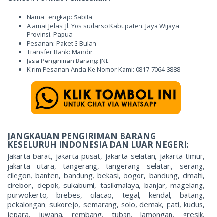
Nama Lengkap: Sabila
Alamat Jelas: Jl. Yos sudarso Kabupaten. Jaya Wijaya
Provinsi. Papua
Pesanan: Paket 3 Bulan
Transfer Bank: Mandiri
Jasa Pengiriman Barang: JNE
Kirim Pesanan Anda Ke Nomor Kami: 0817-7064-3888
JANGKAUAN PENGIRIMAN BARANG
KESELURUH INDONESIA DAN LUAR NEGERI:
jakarta barat, jakarta pusat, jakarta selatan, jakarta timur,
jakarta utara, tangerang, tangerang selatan, serang,
cilegon, banten, bandung, bekasi, bogor, bandung, cimahi,
cirebon, depok, sukabumi, tasikmalaya, banjar, magelang,
purwokerto, brebes, cilacap, tegal, kendal, batang,
pekalongan, sukorejo, semarang, solo, demak, pati, kudus,
jepara, juwana, rembang, tuban, lamongan, gresik,