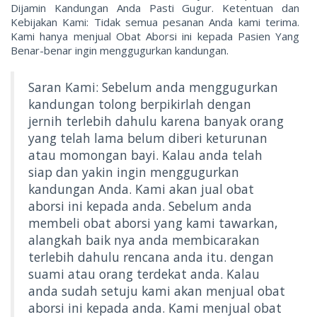
Dijamin Kandungan Anda Pasti Gugur. Ketentuan dan
Kebijakan Kami: Tidak semua pesanan Anda kami terima.
Kami hanya menjual Obat Aborsi ini kepada Pasien Yang
Benar-benar ingin menggugurkan kandungan.
Saran Kami: Sebelum anda menggugurkan
kandungan tolong berpikirlah dengan
jernih terlebih dahulu karena banyak orang
yang telah lama belum diberi keturunan
atau momongan bayi. Kalau anda telah
siap dan yakin ingin menggugurkan
kandungan Anda. Kami akan jual obat
aborsi ini kepada anda. Sebelum anda
membeli obat aborsi yang kami tawarkan,
alangkah baik nya anda membicarakan
terlebih dahulu rencana anda itu. dengan
suami atau orang terdekat anda. Kalau
anda sudah setuju kami akan menjual obat
aborsi ini kepada anda. Kami menjual obat