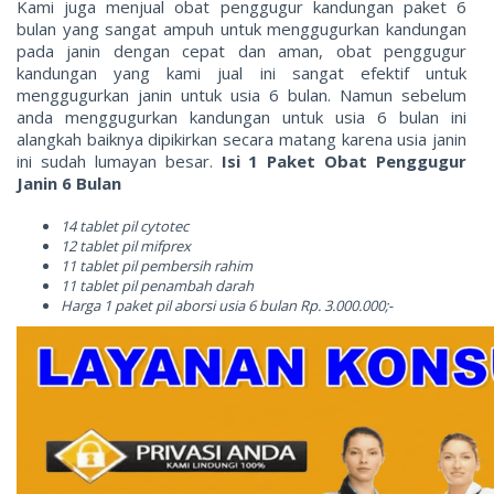
Kami juga menjual obat penggugur kandungan paket 6
bulan yang sangat ampuh untuk menggugurkan kandungan
pada janin dengan cepat dan aman, obat penggugur
kandungan yang kami jual ini sangat efektif untuk
menggugurkan janin untuk usia 6 bulan. Namun sebelum
anda menggugurkan kandungan untuk usia 6 bulan ini
alangkah baiknya dipikirkan secara matang karena usia janin
ini sudah lumayan besar.
Isi 1 Paket Obat Penggugur
Janin 6 Bulan
14 tablet pil cytotec
12 tablet pil mifprex
11 tablet pil pembersih rahim
11 tablet pil penambah darah
Harga 1 paket pil aborsi usia 6 bulan Rp. 3.000.000;-